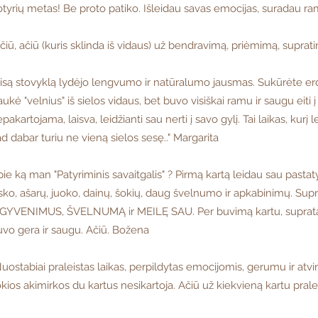
tyrių metas! Be proto patiko. Išleidau savas emocijas, suradau ramyb
čiū, ačiū (kuris sklinda iš vidaus) už bendravimą, priėmimą, supra
isą stovyklą lydėjo lengvumo ir natūralumo jausmas. Sukūrėte erdvę,
aukė "velnius" iš sielos vidaus, bet buvo visiškai ramu ir saugu eiti 
pakartojama, laisva, leidžianti sau nerti į savo gylį. Tai laikas, kurį 
d dabar turiu ne vieną sielos sesę.." Margarita
ie ką man "Patyriminis savaitgalis" ? Pirmą kartą leidau sau pasta
sko, ašarų, juoko, dainų, šokių, daug švelnumo ir apkabinimų. Supra
ŠGYVENIMUS, ŠVELNUMĄ ir MEILĘ SAU. Per buvimą kartu, supratau, 
vo gera ir saugu. Ačiū. Božena
uostabiai praleistas laikas, perpildytas emocijomis, gerumu ir atvi
kios akimirkos du kartus nesikartoja. Ačiū už kiekvieną kartu pral