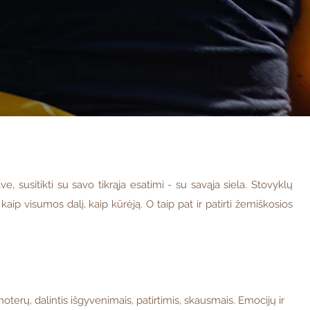
ve, susitikti su savo tikrąja esatimi - su savąja siela. Stovyklų
ip visumos dalį, kaip kūrėją. O taip pat ir patirti žemiškosios
oterų, dalintis išgyvenimais, patirtimis, skausmais. Emocijų ir