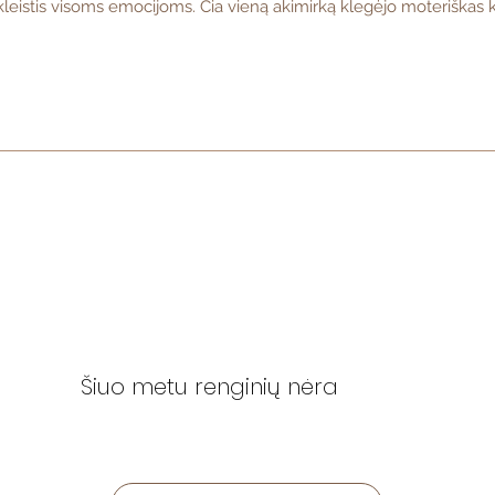
skleistis visoms emocijoms. Čia vieną akimirką klegėjo moteriškas ki
Šiuo metu renginių nėra