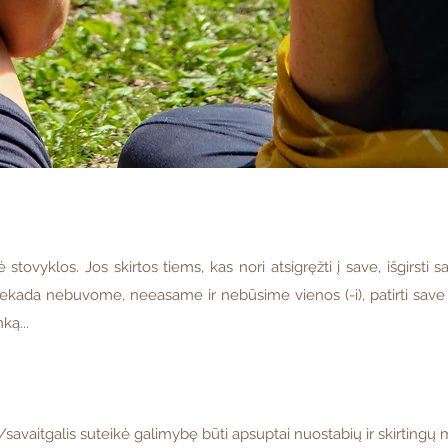
stovyklos. Jos skirtos tiems, kas nori atsigręžti į save, išgirsti sa
niekada nebuvome, neeasame ir nebūsime vienos (-i), patirti save ka
ką...
/savaitgalis suteikė galimybę būti apsuptai nuostabių ir skirtingų m