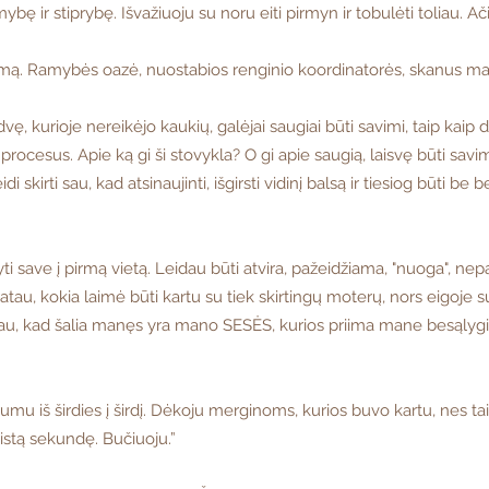
ę ir stiprybę. Išvažiuoju su noru eiti pirmyn ir tobulėti toliau. Ači
timą. Ramybės oazė, nuostabios renginio koordinatorės, skanus maist
 kurioje nereikėjo kaukių, galėjai saugiai būti savimi, taip kaip da
į procesus. Apie ką gi ši stovykla? O gi apie saugią, laisvę būti savim
leidi skirti sau, kad atsinaujinti, išgirsti vidinį balsą ir tiesiog būti
tyti save į pirmą vietą. Leidau būti atvira, pažeidžiama, "nuoga",
tau, kokia laimė būti kartu su tiek skirtingų moterų, nors eigoje su
kad šalia manęs yra mano SESĖS, kurios priima mane besąlygiškai,
rumu iš širdies į širdį. Dėkoju merginoms, kurios buvo kartu, nes ta
eistą sekundę. Bučiuoju.”