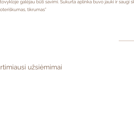
tovykloje galėjau būti savimi. Sukurta aplinka buvo jauki ir saugi 
oteriškumas, tikrumas”
rtimiausi užsiėmimai