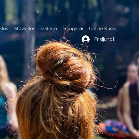
klos
Stovyklos
Galerija
Renginiai
Online Kursai
Prisijungti