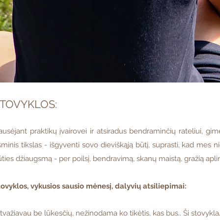
TOVYKLOS:
usėjant praktikų įvairovei ir atsiradus bendraminčių rateliui, gimė 
minis tikslas - išgyventi sovo dieviškąją būtį, suprasti, kad mes 
ties džiaugsmą - per poilsį, bendravimą, skanų maistą, gražią aplin
tovyklos, vykusios sausio mėnesį, dalyvių atsiliepimai:
tvažiavau be lūkesčių, nežinodama ko tikėtis, kas bus.. Ši stovykla