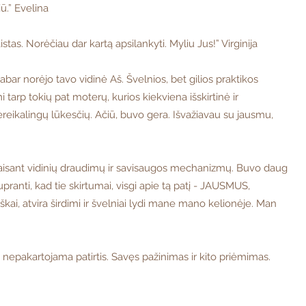
ū.” Evelina
as. Norėčiau dar kartą apsilankyti. Myliu Jus!” Virginija
bar norėjo tavo vidinė Aš. Švelnios, bet gilios praktikos
i tarp tokių pat moterų, kurios kiekviena išskirtinė ir
 be bereikalingų lūkesčių. Ačiū, buvo gera. Išvažiavau su jausmu,
 nepaisant vidinių draudimų ir savisaugos mechanizmų. Buvo daug
pranti, kad tie skirtumai, visgi apie tą patį - JAUSMUS,
 atvira širdimi ir švelniai lydi mane mano kelionėje. Man
i nepakartojama patirtis. Savęs pažinimas ir kito priėmimas.