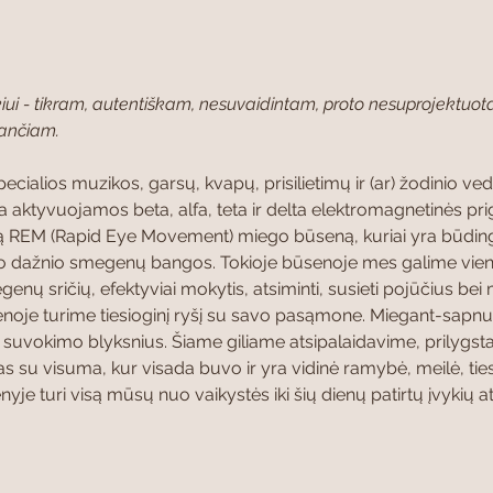
kiui - tikram, autentiškam, nesuvaidintam, proto nesuprojektuota
iančiam.
pecialios muzikos, garsų, kvapų, prisilietimų ir (ar) žodinio
 aktyvuojamos beta, alfa, teta ir delta elektromagnetinės pri
ą REM (Rapid Eye Movement) miego būseną, kuriai yra būdinga
to dažnio smegenų bangos. Tokioje būsenoje mes galime vie
genų sričių, efektyviai mokytis, atsiminti, susieti pojūčius bei
enoje turime tiesioginį ryšį su savo pasąmone. Miegant-sapn
 suvokimo blyksnius. Šiame giliame atsipalaidavime, prilyg
s su visuma, kur visada buvo ir yra vidinė ramybė, meilė, tiesa
je turi visą mūsų nuo vaikystės iki šių dienų patirtų įvykių 