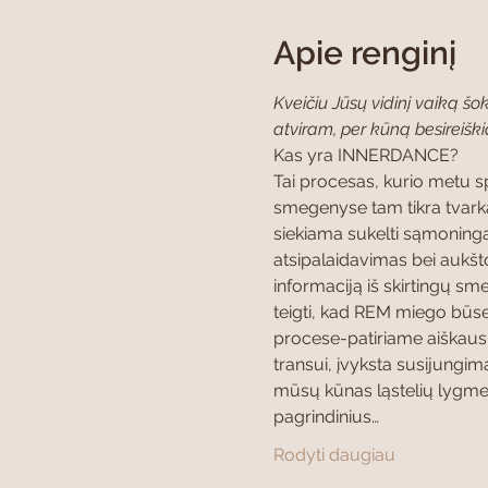
Apie renginį
Kveičiu Jūsų vidinį vaiką šo
atviram, per kūną besireišk
Kas yra INNERDANCE?
Tai procesas, kurio metu s
smegenyse tam tikra tvarka
siekiama sukelti sąmoning
atsipalaidavimas bei aukš
informaciją iš skirtingų sme
teigti, kad REM miego būs
procese-patiriame aiškaus
transui, įvyksta susijungima
mūsų kūnas ląstelių lygmeny
pagrindinius…
Rodyti daugiau