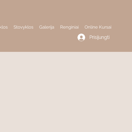
klos
Stovyklos
Galerija
Renginiai
Online Kursai
Prisijungti