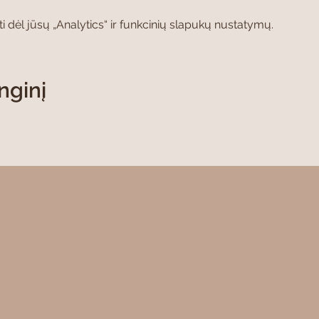
dėl jūsų „Analytics“ ir funkcinių slapukų nustatymų.
nginį