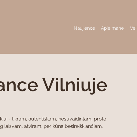
Naujienos
Apie mane
Vei
ance Vilniuje
okiui - tikram, autentiškam, nesuvaidintam, proto
g laisvam, atviram, per kūną besireiškiančiam.