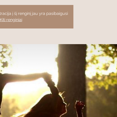
racija į šį renginį jau yra pasibaigusi
Kiti renginiai