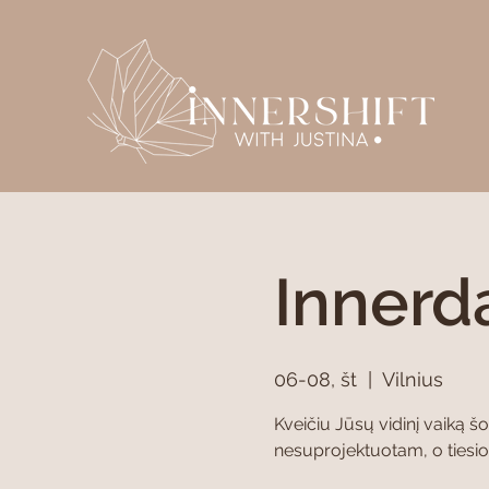
Innerd
06-08, št
  |  
Vilnius
Kveičiu Jūsų vidinį vaiką š
nesuprojektuotam, o tiesio