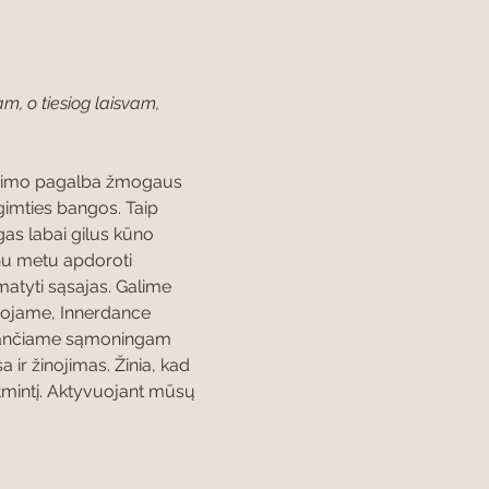
m, o tiesiog laisvam, 
 vedimo pagalba žmogaus 
gimties bangos. Taip 
s labai gilus kūno 
nu metu apdoroti 
 matyti sąsajas. Galime 
uojame, Innerdance 
stančiame sąmoningam 
 ir žinojimas. Žinia, kad 
atmintį. Aktyvuojant mūsų 