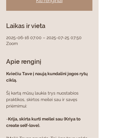
Kiti renginiai
Laikas ir vieta
2025-06-16 07:00 – 2025-07-25 07:50
Zoom
Apie renginį
Kviečiu Tave į naują kundalini jogos rytų 
ciklą.
Šį kartą mūsų laukia trys nuostabios 
praktikos, skirtos meilei sau ir savęs 
priėmimui:
-
Krija, skirta kurti meilei sau (Kriya to 
create self-love). 