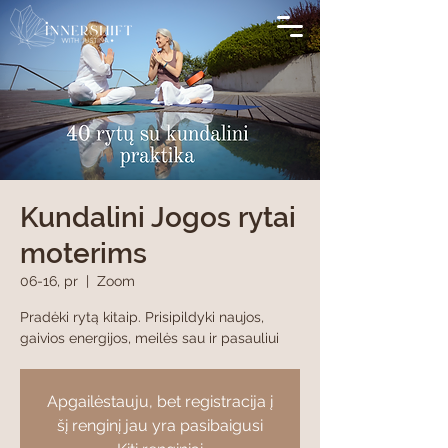
Kundalini Jogos rytai
moterims
06-16, pr
  |  
Zoom
Pradėki rytą kitaip. Prisipildyki naujos,
gaivios energijos, meilės sau ir pasauliui
Apgailėstauju, bet registracija į
šį renginį jau yra pasibaigusi