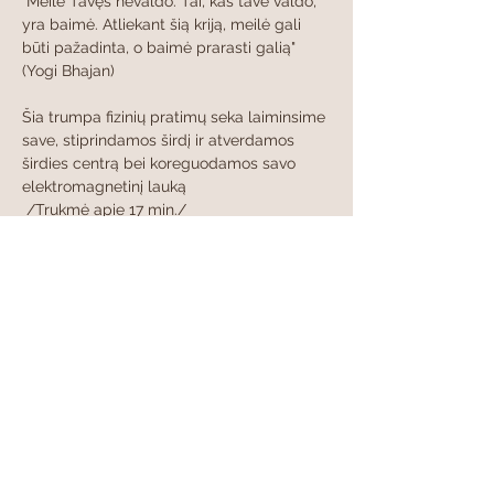
"Meilė Tavęs nevaldo. Tai, kas tave valdo, 
yra baimė. Atliekant šią kriją, meilė gali 
būti pažadinta, o baimė prarasti galią" 
(Yogi Bhajan)
Šia trumpa fizinių pratimų seka laiminsime 
save, stiprindamos širdį ir atverdamos 
širdies centrą bei koreguodamos savo 
elektromagnetinį lauką   
 /Trukmė apie 17 min./
Rodyti daugiau
Bendrinti šį renginį