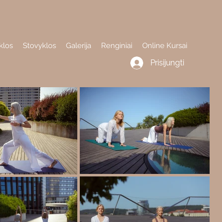
klos
Stovyklos
Galerija
Renginiai
Online Kursai
Prisijungti