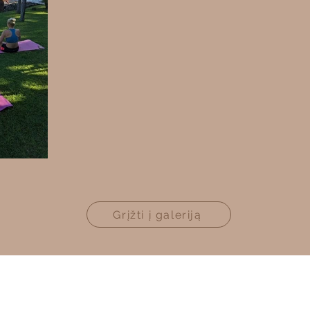
Grįžti į galeriją